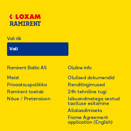
Vali riik
Vali
Ramirent Baltic AS
Oluline info
Meist
Olulised dokumendid
Privaatsuspoliitika
Renditingimused
Ramirent toetab
24h tehniline tugi
Nõue / Pretensioon
Isikuandmetega seotud
taotluse esitamine
Allalaadimiseks
Frame Agreement
application (English)