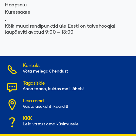
Haapsalu
Kuressaare
.
Kõik muud rendipunktid üle Eesti on talvehooajal
laupäeviti avatud 9:00 – 13:00
Kontakt
Võta meiega ühendust
Tagasiside
Anna teada, kuidas meil läheb!
Leia meid
Vaata asukohti kaardilt
KKK
Leia vastus oma küsimusele