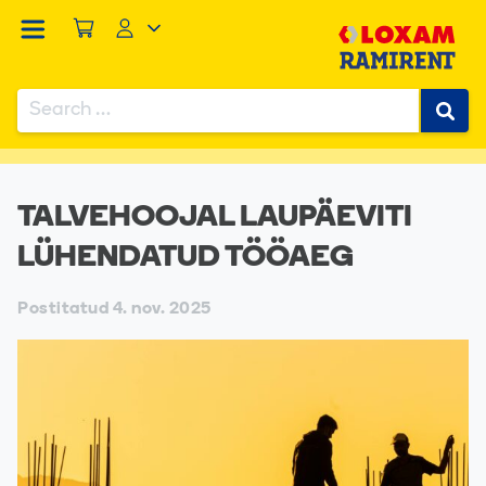
Search
for:
...
/
Blogi
/
Talvehoojal laupäeviti lühendatud tööaeg
When autocomplete results are available use up and down
TALVEHOOJAL LAUPÄEVITI
LÜHENDATUD TÖÖAEG
Postitatud
4. nov. 2025