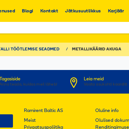
enused
Blogi
Kontakt
Jätkusuutlikkus
Karjäär
p and down arrows to review and enter to go to the desired
ALLI TÖÖTLEMISE SEADMED
/
METALLIKÄÄRID AKUGA
Tagasiside
Leia meid
Anna teada, kuidas meil läheb!
Vaata asukohti kaardilt
Ramirent Baltic AS
Oluline info
Meist
Olulised doku
Privaatsuspoliitika
Renditingimus