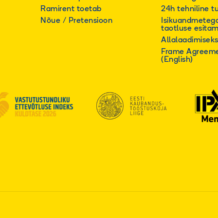
Ramirent toetab
24h tehniline t
Nõue / Pretensioon
Isikuandmeteg
taotluse esita
Allalaadimisek
Frame Agreeme
(English)