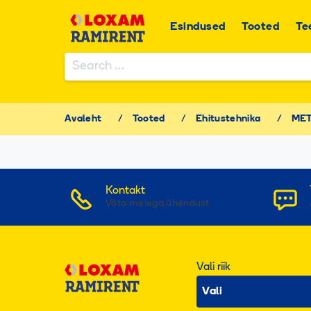
Esindused
Tooted
Te
Search
for:
When autocomplete results are available use u
Avaleht
/
Tooted
/
Ehitustehnika
/
MET
Kontakt
Võta meiega ühendust
Vali riik
Vali