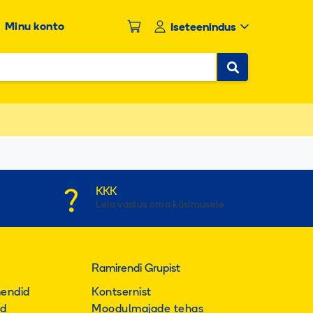
Minu konto
Iseteenindus
 page. Touch device users, explore by touch or with swipe 
KKK
Leia vastus oma küsimusele
Ramirendi Grupist
mendid
Kontsernist
ed
Moodulmajade tehas