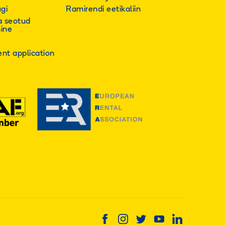
ugi
Ramirendi eetikaliin
a seotud
mine
s
nt application