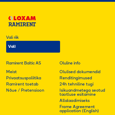
Vali riik
Vali
Ramirent Baltic AS
Oluline info
Meist
Olulised dokumendid
Privaatsuspoliitika
Renditingimused
Ramirent toetab
24h tehniline tugi
Nõue / Pretensioon
Isikuandmetega seotud
taotluse esitamine
Allalaadimiseks
Frame Agreement
application (English)