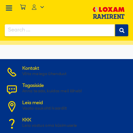
Search
for:
...
/
...
/
...
/
TARVIKUD TOODETELE
/
Markeerimisvärv punane
When autocomplete results are available use up and down
Kontakt
Võta meiega ühendust
Tagasiside
Anna teada, kuidas meil läheb!
Leia meid
Vaata asukohti kaardilt
KKK
Leia vastus oma küsimusele